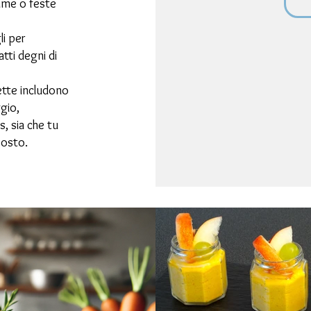
time o feste
li per
tti degni di
ette includono
gio,
s, sia che tu
posto.