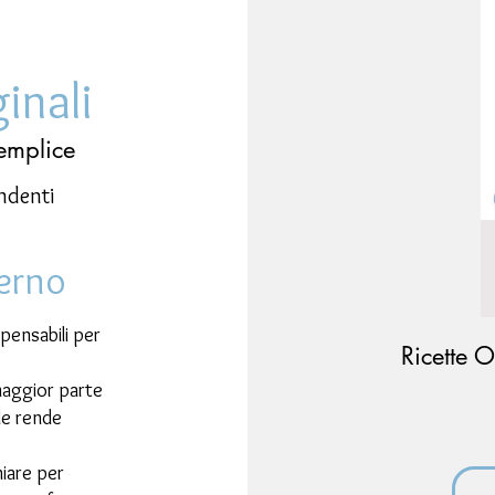
inali
emplice
endenti
terno
spensabili per
Ricette O
maggior parte
 le rende
hiare per