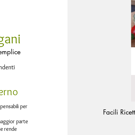
gani
emplice
endenti
terno
spensabili per
Facili Rice
maggior parte
 le rende