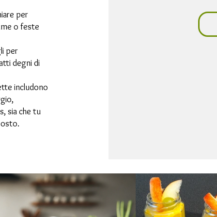
hiare per
time o feste
li per
tti degni di
ette includono
gio,
s, sia che tu
posto.