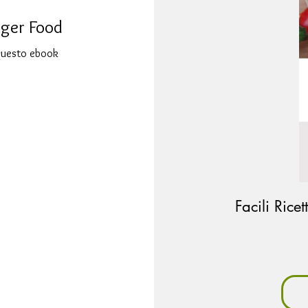
nger Food
 questo ebook
Facili Rice