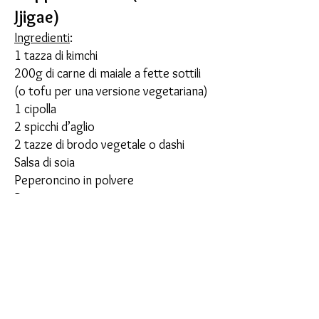
Jjigae)
Ingredienti
:
1 tazza di kimchi
200g di carne di maiale a fette sottili
(o tofu per una versione vegetariana)
1 cipolla
2 spicchi d’aglio
2 tazze di brodo vegetale o dashi
Salsa di soia
Peperoncino in polvere
Preparazione
:
In una pentola, soffriggi l'aglio con la
carne o il tofu.
Aggiungi il kimchi e la cipolla e cuoci
per qualche minuto.
Versa il brodo e lascia sobbollire per
15-20 minuti.